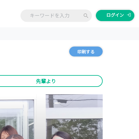
ログイン
login
search
印刷する
先輩より