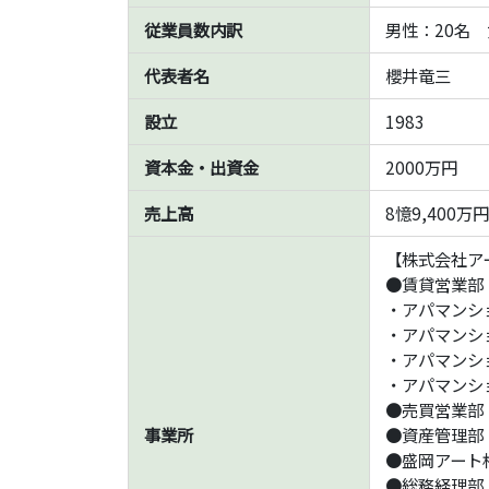
従業員数内訳
男性：20名
代表者名
櫻井竜三
設立
1983
資本金・出資金
2000万円
売上高
8憶9,400万
【株式会社ア
●賃貸営業部
・アパマンシ
・アパマンシ
・アパマンシ
・アパマンシ
●売買営業部
事業所
●資産管理部
●盛岡アート
●総務経理部